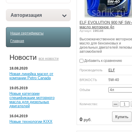
Авторизация
ELF EVOLUTION 900 NF 5W-
масло моторное 4л
Артикул:
196146
Наши сертификаты
Высококачественное моторно
Главная
масло для бензиновых и
дизельных двигателей легковы
автомобилей
Новости
все новости
Добавить к сравнению
18.08.2020
ELF
Производитель
Новая линейка масел от
компании Petro Canada
5W-40
ВЯЗКОСТЬ
19.05.2019
Объём
Новые категории
спецификации моторного
масла для дизельных
−
Количество:
двигателей
16.04.2019
Купить
0
руб.
Новые технологии KIXX